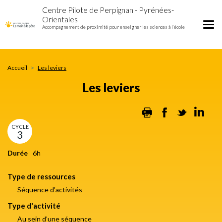
Les
Aller
Centre Pilote de Perpignan - Pyrénées-
leviers
au
Orientales
contenu
Tog
Accompagnement de proximité pour enseigner les sciences à l’école
principal
nav
Accueil
Les leviers
Les leviers
Print
Facebook
Twitter
Lin
CYCLE
3
Durée
6h
Type de ressources
Séquence d'activités
Type d'activité
Au sein d’une séquence