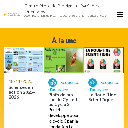
Accueil
Aller
Centre Pilote de Perpignan - Pyrénées-
Centre
au
Orientales
pilote
contenu
Tog
Accompagnement de proximité pour enseigner les sciences à l’école
de
principal
nav
Perpignan
À la une
18/11/2025
Séquence
Séquence
Sciences en
d'activités
d'activités
action 2025-
Piafs de ma
La Roue-Tine
2026
rue du Cycle 1
Scientifique
...
au Cycle 3
...
Projet
développé pour
le cycle 3 par la
Fondation La