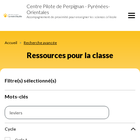
Ressources
Aller
Centre Pilote de Perpignan - Pyrénées-
pour
au
Orientales
la
contenu
Tog
Accompagnement de proximité pour enseigner les sciences à l’école
classe
principal
nav
Accueil
Recherche avancée
Ressources pour la classe
Filtre(s) sélectionné(s)
Mots-clés
Cycle
Cycle 1