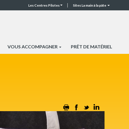
Les Centres Pilotes
Sites La main à la pâte
CP
Top
header
VOUS ACCOMPAGNER
PRÊT DE MATÉRIEL
Print
Facebook
Twitter
Linkedin