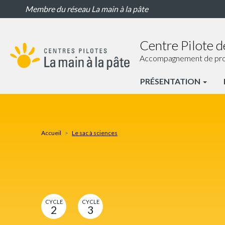
Le
Aller
Membre du réseau La main à la pâte
sac
au
à
contenu
sciences
principal
Centre Pilote d
Accompagnement de proxim
PRÉSENTATION
CP
Perpignan
Nav
Accueil
Le sac à sciences
principale
CYCLE
CYCLE
2
3