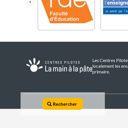
Les Centres Pilot
localement les ens
primaire.
CP
Rechercher
Perpignan
Footer