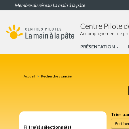
Ressources
Aller
Membre du réseau La main à la pâte
pour
au
la
contenu
classe
principal
Centre Pilote d
Accompagnement de proxim
PRÉSENTATION
CP
Perpignan
Nav
Accueil
Recherche avancée
principale
Trier pa
Filtre(s) sélectionné(s)