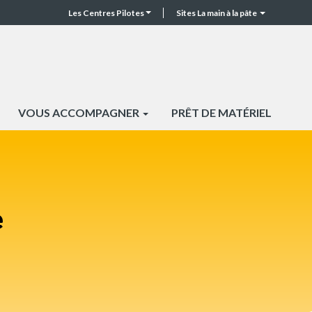
Les Centres Pilotes
Sites La main à la pâte
CP
Top
header
VOUS ACCOMPAGNER
PRÊT DE MATÉRIEL
e