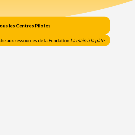
us les Centres Pilotes
he aux ressources de la Fondation
La main à la pâte