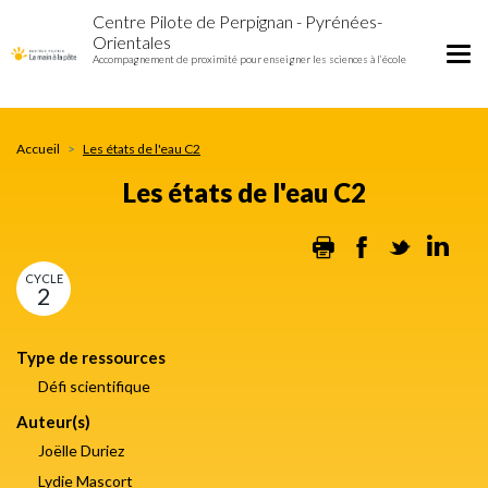
Les
Aller
Centre Pilote de Perpignan - Pyrénées-
états
au
Orientales
de
contenu
Tog
Accompagnement de proximité pour enseigner les sciences à l’école
l'eau
principal
nav
C2
Accueil
Les états de l'eau C2
Les états de l'eau C2
Print
Facebook
Twitter
Lin
CYCLE
2
Type de ressources
Défi scientifique
Auteur(s)
Joëlle Duriez
Lydie Mascort