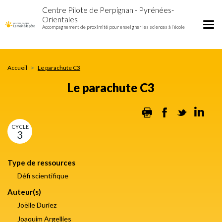
Le
Aller
Centre Pilote de Perpignan - Pyrénées-
parachute
au
Orientales
C3
contenu
Tog
Accompagnement de proximité pour enseigner les sciences à l’école
principal
nav
Accueil
Le parachute C3
Le parachute C3
Print
Facebook
Twitter
Lin
CYCLE
3
Type de ressources
Défi scientifique
Auteur(s)
Joëlle Duriez
Joaquim Argellies