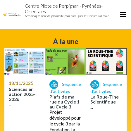
Accueil
Aller
Centre Pilote de Perpignan - Pyrénées-
Centre
au
Orientales
pilote
contenu
Tog
Accompagnement de proximité pour enseigner les sciences à l’école
de
principal
nav
Perpignan
À la une
18/11/2025
Séquence
Séquence
Sciences en
d'activités
d'activités
action 2025-
Piafs de ma
La Roue-Tine
2026
rue du Cycle 1
Scientifique
...
au Cycle 3
...
Projet
développé pour
le cycle 3 par la
Fondation La